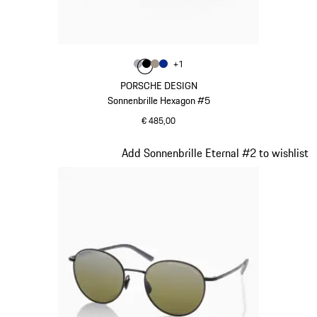
Farbe
+
1
Farbe
Farbe
Farbe
grau
Farbe
schwarz
palladiummetallic
blau
PORSCHE DESIGN
Sonnenbrille Hexagon #5
€ 485,00
grau
Slide 3 von 21
Add Sonnenbrille Eternal #2 to wishlist