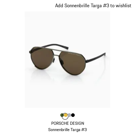
Slide 10 von 21
Add Sonnenbrille Targa #3 to wishlist
Farbe
Farbe
Farbe
Farbe
olivgrün
Farbe
gold
silber
schwarz
PORSCHE DESIGN
Sonnenbrille Targa #3