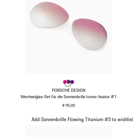
Farbe
Farbe
Farbe
Farbe
pink
braun
violett
PORSCHE DESIGN
Wechselglas-Set für die Sonnenbrille Iconic Aviator #1
€ 95,00
pink
Slide 8 von 21
Add Sonnenbrille Flowing Titanium #3 to wishlist