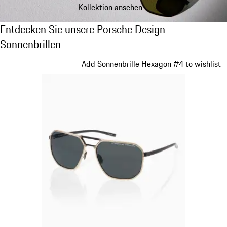
Kollektion ansehen
Entdecken Sie unsere Porsche Design Sonne
Entdecken Sie unsere Porsche Design
Sonnenbrillen
Slide 1 von 21
Add Sonnenbrille Hexagon #4 to wishlist