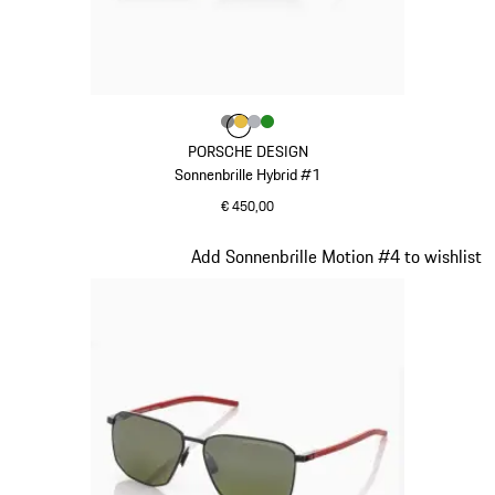
Farbe
Farbe
Farbe
Farbe
dunkelgrau
Farbe
gold
silber
grün
PORSCHE DESIGN
Sonnenbrille Hybrid #1
€ 450,00
dunkelgrau
Slide 15 von 21
Add Sonnenbrille Motion #4 to wishlist