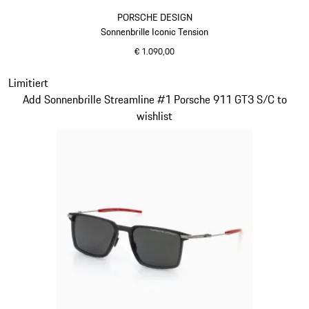
PORSCHE DESIGN
Sonnenbrille Iconic Tension
€ 1.090,00
titan
Slide 13 von 21
Limitiert
Add Sonnenbrille Streamline #1 Porsche 911 GT3 S/C to
wishlist