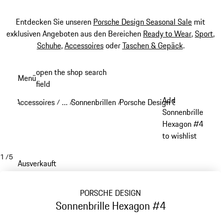
Entdecken Sie unseren
Porsche Design Seasonal Sale
mit
exklusiven Angeboten aus den Bereichen
Ready to Wear
,
Sport
,
Schuhe
,
Accessoires
oder
Taschen & Gepäck
.
Zum
open the shop search
Menü
Hauptinhalt
field
My sh
springen
Add
Accessoires
…
Sonnenbrillen
Porsche Design Sonnenbrillen
/
/
/
Reveal collapsed breadcrumb items
Sonnenbrille
Hexagon #4
to wishlist
1
/
5
Ausverkauft
PORSCHE DESIGN
Sonnenbrille Hexagon #4