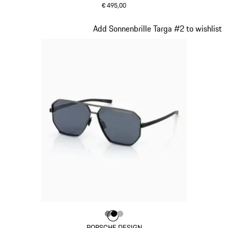
€ 495,00
olivgrün
Slide 11 von 21
Add Sonnenbrille Targa #2 to wishlist
Farbe
Farbe
Farbe
Farbe
dunkelgrau
schwarz
silber
PORSCHE DESIGN