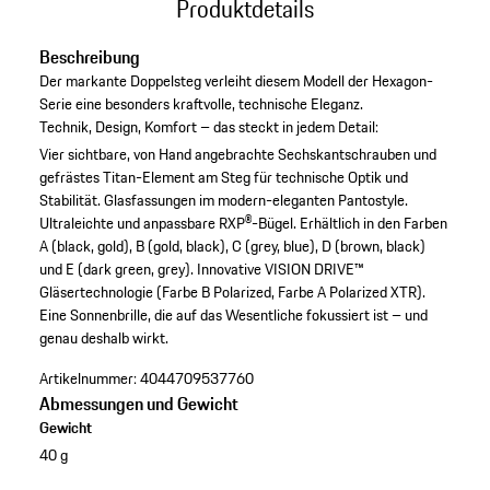
Produktdetails
Beschreibung
Der markante Doppelsteg verleiht diesem Modell der Hexagon-
Serie eine besonders kraftvolle, technische Eleganz.
Technik, Design, Komfort – das steckt in jedem Detail:
Vier sichtbare, von Hand angebrachte Sechskantschrauben und
gefrästes Titan-Element am Steg für technische Optik und
Stabilität.
Glasfassungen im modern-eleganten Pantostyle.
Ultraleichte und anpassbare RXP®-Bügel.
Erhältlich in den Farben
A (black, gold), B (gold, black), C (grey, blue), D (brown, black)
und E (dark green, grey).
Innovative VISION DRIVE™
Gläsertechnologie (Farbe B Polarized, Farbe A Polarized XTR).
Eine Sonnenbrille, die auf das Wesentliche fokussiert ist – und
genau deshalb wirkt.
Artikelnummer:
4044709537760
Abmessungen und Gewicht
Gewicht
40 g