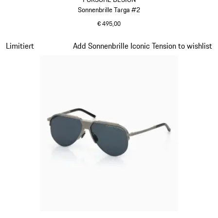
Sonnenbrille Targa #2
€ 495,00
dunkelgrau
Slide 12 von 21
Limitiert
Add Sonnenbrille Iconic Tension to wishlist