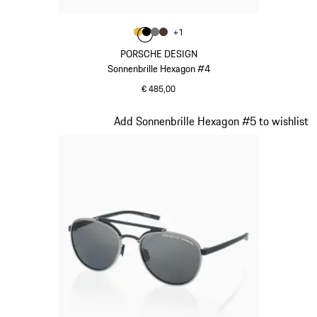
Farbe
+
1
Farbe
Farbe
Farbe
gold
Farbe
schwarz
nardograu
braun
PORSCHE DESIGN
Sonnenbrille Hexagon #4
€ 485,00
gold
Slide 2 von 21
Add Sonnenbrille Hexagon #5 to wishlist