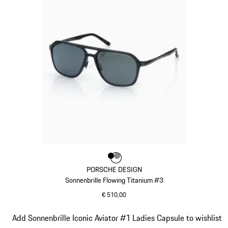
Farbe
Farbe
Farbe
schwarz
dunkelgrau
PORSCHE DESIGN
Sonnenbrille Flowing Titanium #3
€ 510,00
schwarz
Slide 9 von 21
Add Sonnenbrille Iconic Aviator #1 Ladies Capsule to wishlist