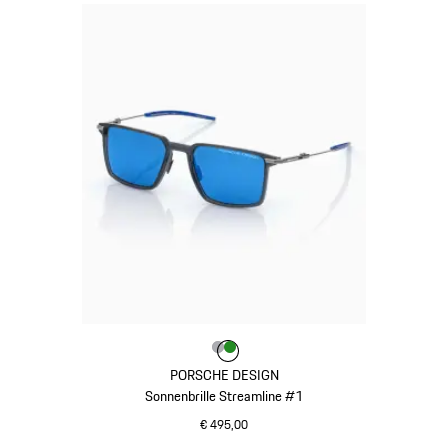
Farbe
Farbe
Farbe
grau
grün
PORSCHE DESIGN
Sonnenbrille Streamline #1
€ 495,00
grau