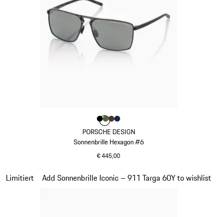
Farbe
Farbe
Farbe
Farbe
schwarz
Farbe
olivgrün
braun
dunkelblau
PORSCHE DESIGN
Sonnenbrille Hexagon #6
€ 445,00
schwarz
Slide 18 von 21
Limitiert
Add Sonnenbrille Iconic – 911 Targa 60Y to wishlist