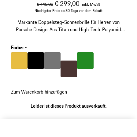
ursprünglicher Preis
Verkaufspreis
inklusive Mehrwertste
€ 299,00
€ 445,00
inkl. MwSt
Niedrigster Preis ab 30 Tage vor dem Rabatt
Markante Doppelsteg-Sonnenbrille für Herren von
Porsche Design. Aus Titan und High-Tech-Polyamid
RXP®. Modellnummer: P'8971.
Farbe
:
-
Farbe
gold
Farbe
schwarz
Farbe
nardograu
Farbe
grün
Farbe
braun
Zum Warenkorb hinzufügen
Leider ist dieses Produkt ausverkauft.