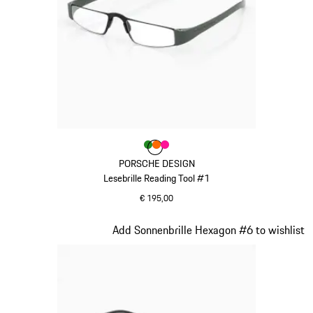
Farbe
Farbe
Farbe
Farbe
grün
orange
pink
PORSCHE DESIGN
Lesebrille Reading Tool #1
€ 195,00
grün
Slide 17 von 21
Add Sonnenbrille Hexagon #6 to wishlist