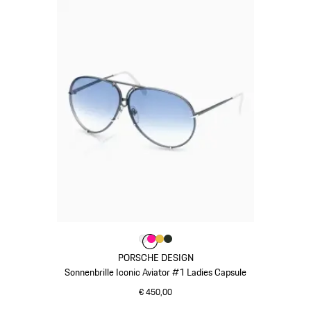
Farbe
Farbe
Farbe
Farbe
weiß
Farbe
pink
gold
oakgrünmetallic
PORSCHE DESIGN
Sonnenbrille Iconic Aviator #1 Ladies Capsule
€ 450,00
weiß