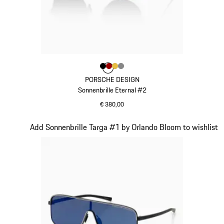
Farbe
Farbe
Farbe
Farbe
schwarz
Farbe
rot
gold
dunkelgrau
PORSCHE DESIGN
Sonnenbrille Eternal #2
€ 380,00
schwarz
Slide 4 von 21
Add Sonnenbrille Targa #1 by Orlando Bloom to wishlist