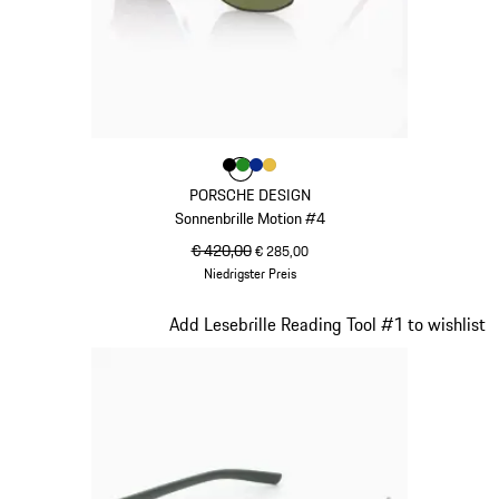
Farbe
Farbe
Farbe
Farbe
schwarz
Farbe
grün
blau
gold
PORSCHE DESIGN
Sonnenbrille Motion #4
ursprünglicher Preis
€ 420,00
Verkaufspreis
€ 285,00
Niedrigster Preis
schwarz
Slide 16 von 21
Add Lesebrille Reading Tool #1 to wishlist