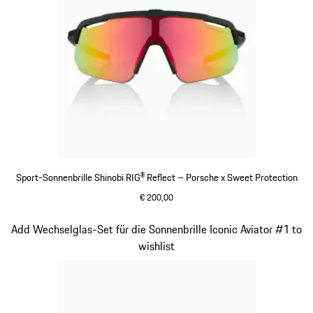
Sport-Sonnenbrille Shinobi RIG® Reflect – Porsche x Sweet Protection
€ 200,00
varsitygreen
Slide 7 von 21
Add Wechselglas-Set für die Sonnenbrille Iconic Aviator #1 to
wishlist