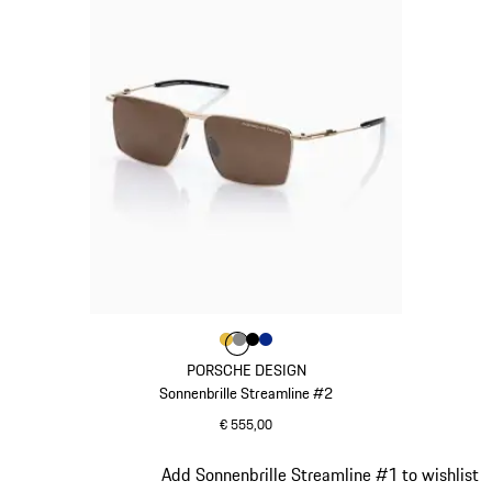
Farbe
Farbe
Farbe
Farbe
gold
Farbe
dunkelgrau
schwarz
blau
PORSCHE DESIGN
Sonnenbrille Streamline #2
€ 555,00
gold
Slide 20 von 21
Add Sonnenbrille Streamline #1 to wishlist