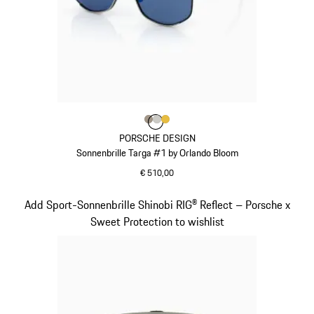
Farbe
Farbe
Farbe
Farbe
palladiummetallic
titan
gold
PORSCHE DESIGN
Sonnenbrille Targa #1 by Orlando Bloom
€ 510,00
palladiummetallic
Slide 5 von 21
Add Sport-Sonnenbrille Shinobi RIG® Reflect – Porsche x
Sweet Protection to wishlist