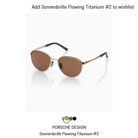
Slide 21 von 21
Add Sonnenbrille Flowing Titanium #2 to wishlist
Farbe
Farbe
Farbe
Farbe
gold
Farbe
palladiummetallic
grün
schwarz
PORSCHE DESIGN
Sonnenbrille Flowing Titanium #2