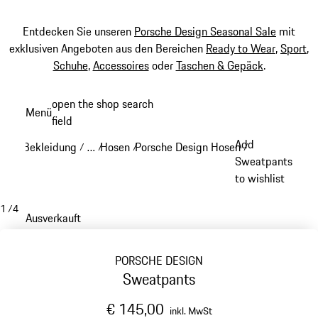
Entdecken Sie unseren
Porsche Design Seasonal Sale
mit
exklusiven Angeboten aus den Bereichen
Ready to Wear
,
Sport
,
Schuhe
,
Accessoires
oder
Taschen & Gepäck
.
Zum
open the shop search
Menü
Hauptinhalt
field
My sh
springen
Add
Bekleidung
…
Hosen
Porsche Design Hosen
/
/
/
/
Reveal collapsed breadcrumb items
Sweatpants
to wishlist
1
/
4
Ausverkauft
PORSCHE DESIGN
Sweatpants
€ 145,00
inkl. MwSt