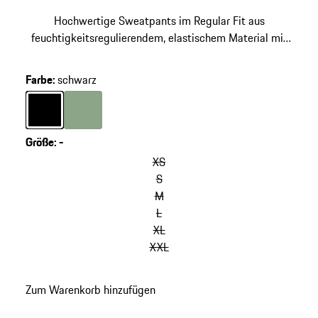
Hochwertige Sweatpants im Regular Fit aus
feuchtigkeitsregulierendem, elastischem Material mit
dryCELL® Technologie.
Farbe
:
schwarz
Farbe
schwarz
Farbe
Dusty Green
Größe
:
-
XS
S
M
L
XL
XXL
Zum Warenkorb hinzufügen