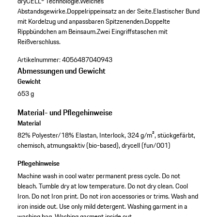
dryCELL® Technologie.
Weiches
Abstandsgewirke.
Doppelrippeinsatz an der Seite.
Elastischer Bund
mit Kordelzug und anpassbaren Spitzenenden.
Doppelte
Rippbündchen am Beinsaum.
Zwei Eingriffstaschen mit
Reißverschluss.
Artikelnummer:
4056487040943
Abmessungen und Gewicht
Gewicht
653 g
Material- und Pflegehinweise
Material
82% Polyester/18% Elastan, Interlock, 324 g/m², stückgefärbt,
chemisch, atmungsaktiv (bio-based), drycell (fun/001)
Pflegehinweise
Machine wash in cool water permanent press cycle. Do not
bleach. Tumble dry at low temperature. Do not dry clean. Cool
Iron. Do not Iron print. Do not iron accessories or trims. Wash and
iron inside out. Use only mild detergent. Washing garment in a
washing bag. Washing garment inside out.