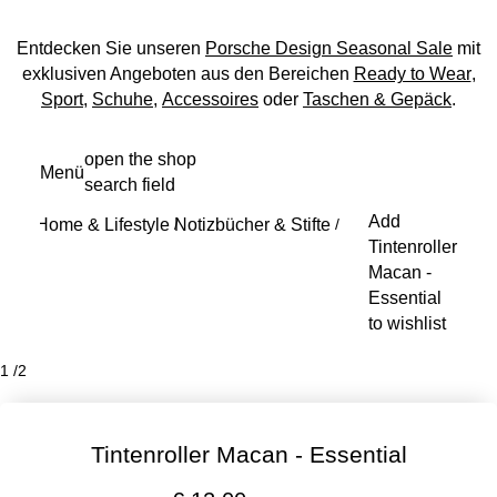
Entdecken Sie unseren
Porsche Design Seasonal Sale
mit
exklusiven Angeboten aus den Bereichen
Ready to Wear
,
Sport
,
Schuhe
,
Accessoires
oder
Taschen & Gepäck
.
Zum
open the shop
Menü
Hauptinhalt
search field
My s
springen
Add
Home & Lifestyle
Notizbücher & Stifte
/
/
Tintenroller
Macan -
Essential
to wishlist
1
/
2
Tintenroller Macan - Essential