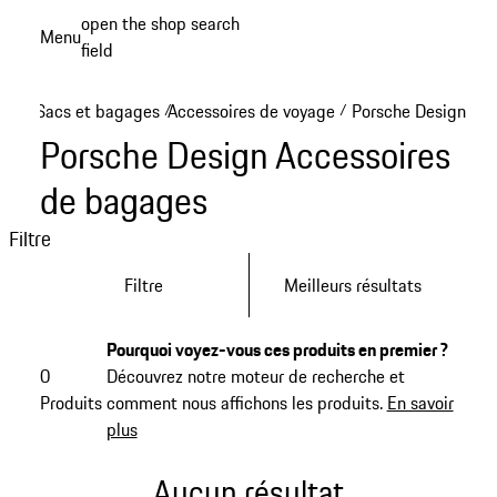
Aller
open the shop search
Menu
au
field
My sh
contenu
principal
Sacs et bagages
Accessoires de voyage
Porsche Design Acc
/
/
Porsche Design Accessoires
de bagages
Filtre
Filtre
Meilleurs résultats
Pourquoi voyez-vous ces produits en premier ?
0
Découvrez notre moteur de recherche et
Produits
comment nous affichons les produits.
En savoir
plus
Aucun résultat