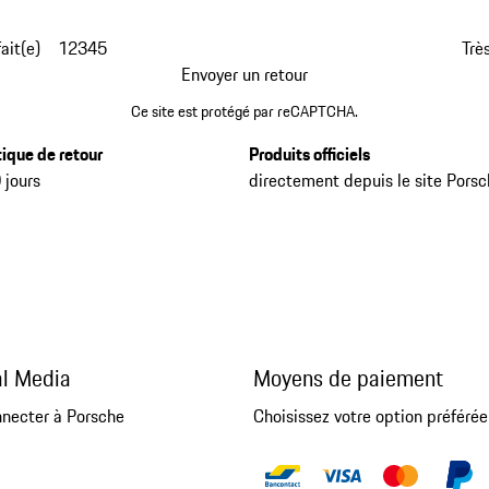
fait(e)
1
2
3
4
5
Très
Envoyer un retour
Ce site est protégé par reCAPTCHA.
tique de retour
Produits officiels
 jours
directement depuis le site Pors
al Media
Moyens de paiement
nnecter à Porsche
Choisissez votre option préférée