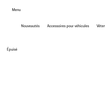
Aller
au
Menu
contenu
principal
Nouveautés
Accessoires pour véhicules
Vête
Épuisé