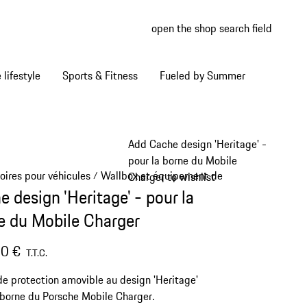
open the shop search field
My wish
My shop
Home lifestyle
Sports & Fitness
Fueled by Summer
Add Cache design 'Heritage' -
pour la borne du Mobile
oires pour véhicules
Wallbox et équipement de recharge
/
/
Charger to wishlist
 design 'Heritage' - pour la
e du Mobile Charger
0 €
T.T.C.
e protection amovible au design 'Heritage'
 borne du Porsche Mobile Charger.