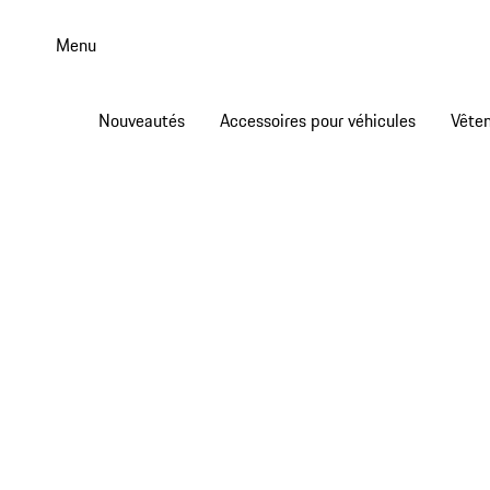
Aller
au
Menu
contenu
principal
Nouveautés
Accessoires pour véhicules
Vête