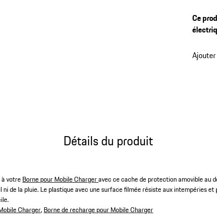
Ce prod
électri
Ajouter
Détails du produit
 à votre
Borne pour Mobile Charger
avec ce cache de protection amovible au de
l ni de la pluie. Le plastique avec une surface filmée résiste aux intempéries et 
ile.
Mobile Charger
,
Borne de recharge pour Mobile Charger