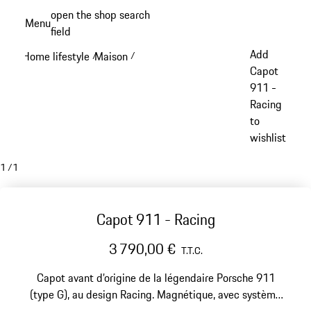
Aller
open the shop search
Menu
au
field
My sh
contenu
Add
Home lifestyle
Maison
/
/
principal
Capot
911 -
Racing
to
wishlist
1
/
1
Capot 911 - Racing
3 790,00 €
T.T.C.
Capot avant d’origine de la légendaire Porsche 911
(type G), au design Racing. Magnétique, avec système