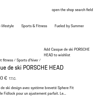
open the shop search field
My wish
My shop
Home lifestyle
Sports & Fitness
Fueled by Summer
Add Casque de ski PORSCHE
HEAD to wishlist
t fitness
Sports d'hiver
/
/
ue de ski PORSCHE HEAD
0 €
T.T.C.
de ski design avec système breveté Sphere Fit
le Fidlock pour un ajustement parfait. Le
 MIPS intégré dissipe les forces de rotation et
ne sécurité supplémentaire. Design sportif dans