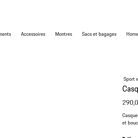
ments
Accessoires
Montres
Sacs et bagages
Sport e
Casq
290,0
Casque 
et bouc
système
offre u