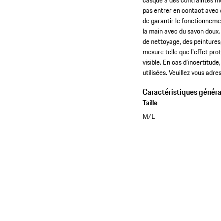
casque à des contraintes méc
pas entrer en contact avec d
de garantir le fonctionnement
la main avec du savon doux.
de nettoyage, des peinture
mesure telle que l'effet pro
visible. En cas d'incertitude
utilisées. Veuillez vous adr
Caractéristiques généra
Taille
M/L
Voir la collection