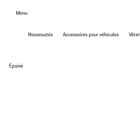
Aller
au
Menu
contenu
principal
Nouveautés
Accessoires pour véhicules
Vête
Épuisé