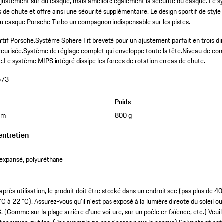
ajustement sûr du casque, mais améliore également la sécurité du casque. Le s
s de chute et offre ainsi une sécurité supplémentaire. Le design sportif de styl
du casque Porsche Turbo un compagnon indispensable sur les pistes.
rtif Porsche.
Système Sphere Fit breveté pour un ajustement parfait en trois d
écurisée.
Système de réglage complet qui enveloppe toute la tête.
Niveau de con
e.
Le système MIPS intégré dissipe les forces de rotation en cas de chute.
673
Poids
mm
800 g
entretien
 expansé, polyuréthane
 après utilisation, le produit doit être stocké dans un endroit sec (pas plus de 4
 à 22 °C). Assurez-vous qu'il n'est pas exposé à la lumière directe du soleil 
. (Comme sur la plage arrière d'une voiture, sur un poêle en faïence, etc.) Veuil