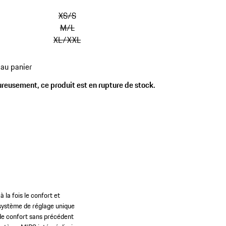
 Porsche.
XS/S
M/L
XL/XXL
 au panier
reusement, ce produit est en rupture de stock.
 la fois le confort et
e système de réglage unique
u de confort sans précédent