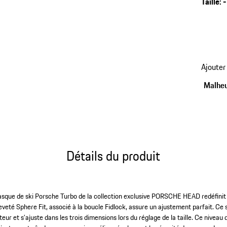
Taille
:
-
le style
Ajouter
Malheu
Détails du produit
casque de ski Porsche Turbo de la collection exclusive PORSCHE HEAD redéfinit à
reveté Sphere Fit, associé à la boucle Fidlock, assure un ajustement parfait. C
teur et s'ajuste dans les trois dimensions lors du réglage de la taille. Ce nivea