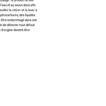
oyage : le produit ne doit
l'eau et au savon doux afin
llez la retirer et la laver à
hydrocarbures, des liquides
eut être endommagé dans une
fin de détecter tout défaut
s d'origine doivent être