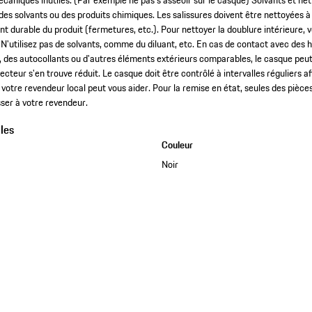
aniques inutiles. (Par exemple ne pas s'asseoir sur le casque) Solvants et nett
es solvants ou des produits chimiques. Les salissures doivent être nettoyées à 
 durable du produit (fermetures, etc.). Pour nettoyer la doublure intérieure, veui
 N'utilisez pas de solvants, comme du diluant, etc. En cas de contact avec des 
s, des autocollants ou d'autres éléments extérieurs comparables, le casque p
tecteur s'en trouve réduit. Le casque doit être contrôlé à intervalles réguliers a
, votre revendeur local peut vous aider. Pour la remise en état, seules des pièce
esser à votre revendeur.
les
Couleur
Noir