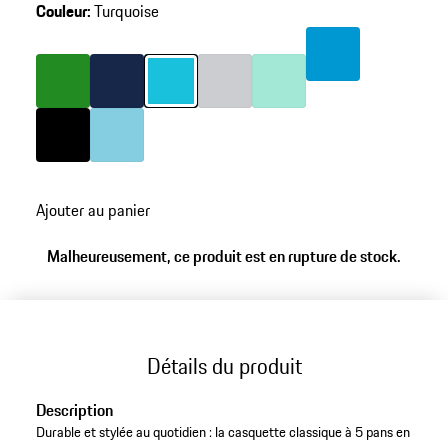
Couleur
:
Turquoise
sauter
les
Couleur
Bleu Miami
variantes
(Couleur)
Couleur
Couleur
Vert
Couleur
Bleu Foncé
Couleur
Turquoise
Couleur
Gris Clair
Vert Menthe
Couleur
Couleur
Noir
Bleu Clair
retour
Ajouter au panier
aux
variantes
Malheureusement, ce produit est en rupture de stock.
(Couleur)
Détails du produit
Description
Durable et stylée au quotidien : la casquette classique à 5 pans en