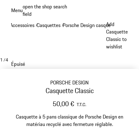
Aller
open the shop search
Menu
au
field
My sh
contenu
Add
Accessoires
Casquettes
Porsche Design casquettes
/
/
/
principal
Casquette
Classic to
wishlist
1
/
4
Épuisé
PORSCHE DESIGN
Casquette Classic
50,00 €
T.T.C.
Casquette à 5 pans classique de Porsche Design en
matériau recyclé avec fermeture réglable.