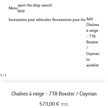
Aller
open the shop search
Menu
au
field
My sh
contenu
Add
Accessoires pour véhicules
Accessoires pour les roues
/
/
principal
Chaînes
à neige
- 718
Boxster
/
Cayman
to
wishlist
1
/
1
Chaînes à neige - 718 Boxster / Cayman
573,00 €
T.T.C.