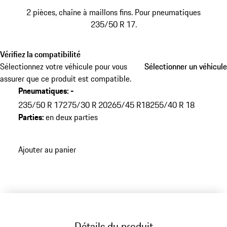
2 pièces, chaîne à maillons fins. Pour pneumatiques
235/50 R 17.
Vérifiez la compatibilité
Sélectionnez votre véhicule pour vous
Sélectionner un véhicule
Sélectionner un véhicule
assurer que ce produit est compatible.
Pneumatiques
:
-
235/50 R 17
275/30 R 20
265/45 R18
255/40 R 18
Parties
:
en deux parties
Ajouter au panier
Détails du produit