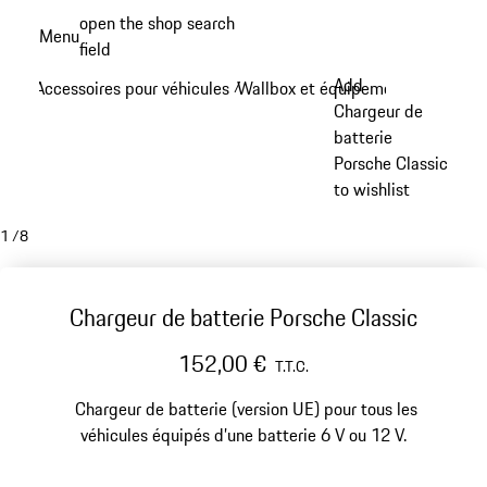
Aller
open the shop search
Menu
au
field
My sh
contenu
Add
Accessoires pour véhicules
Wallbox et équipement de rechar
/
principal
Chargeur de
batterie
Porsche Classic
to wishlist
1
/
8
Chargeur de batterie Porsche Classic
152,00 €
T.T.C.
Chargeur de batterie (version UE) pour tous les
véhicules équipés d’une batterie 6 V ou 12 V.