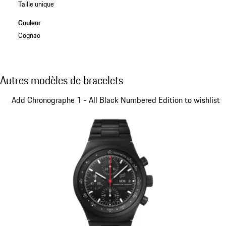
Taille unique
Couleur
Cognac
Autres modèles de bracelets
Autres modèles de bracelets
Diapositive 1 sur 5
Add Chronographe 1 - All Black Numbered Edition to wishlist