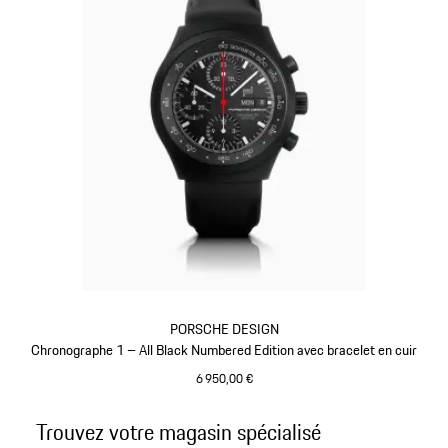
PORSCHE DESIGN
Chronographe 1 – All Black Numbered Edition avec bracelet en cuir
6 950,00 €
Noir
Revenir
Trouvez votre magasin spécialisé
au