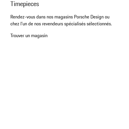
Timepieces
début
de
Rendez-vous dans nos magasins Porsche Design ou
la
chez l'un de nos revendeurs spécialisés sélectionnés.
galerie
de
Trouver un magasin
produits