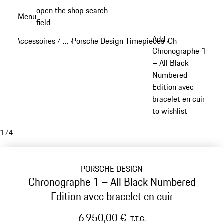
Aller
open the shop search
Menu
au
field
My sh
contenu
Add
Accessoires
…
Porsche Design Timepieces
Chronographe 1
/
/
/
principal
Reveal collapsed breadcrumb items
Chronographe 1
– All Black
Numbered
Edition avec
bracelet en cuir
to wishlist
1
/
4
PORSCHE DESIGN
Chronographe 1 – All Black Numbered
Edition avec bracelet en cuir
6 950,00 €
T.T.C.