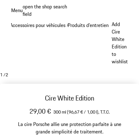
Aller
open the shop search
Menu
au
field
My sh
contenu
Add
Accessoires pour véhicules
Produits d’entretien et outils
/
/
principal
Cire
White
Edition
to
wishlist
1
/
2
Cire White Edition
29,00 €
300 ml (96,67 € / 1,00 l),
T.T.C.
La cire Porsche allie une protection parfaite à une
grande simplicité de traitement.