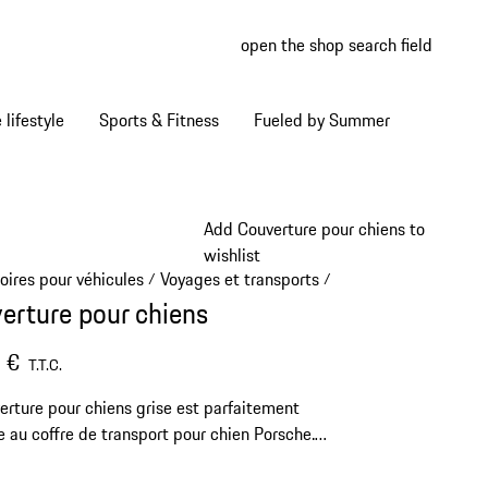
open the shop search field
My wish
My shop
Home lifestyle
Sports & Fitness
Fueled by Summer
Add Couverture pour chiens to
wishlist
oires pour véhicules
Voyages et transports
/
/
erture pour chiens
 €
T.T.C.
erture pour chiens grise est parfaitement
 au coffre de transport pour chien Porsche.
n inscription « PORSCHE », il est l’accessoire
our votre chien et votre Porsche.