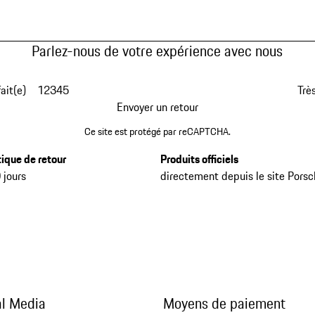
Parlez-nous de votre expérience avec nous
fait(e)
1
2
3
4
5
Très
Envoyer un retour
Ce site est protégé par reCAPTCHA.
tique de retour
Produits officiels
 jours
directement depuis le site Pors
al Media
Moyens de paiement