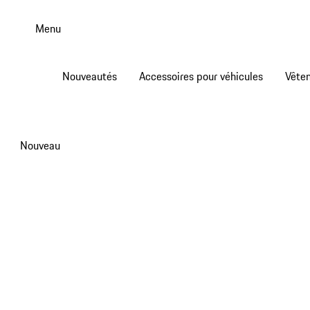
Aller
au
Menu
contenu
principal
Nouveautés
Accessoires pour véhicules
Vête
Nouveau