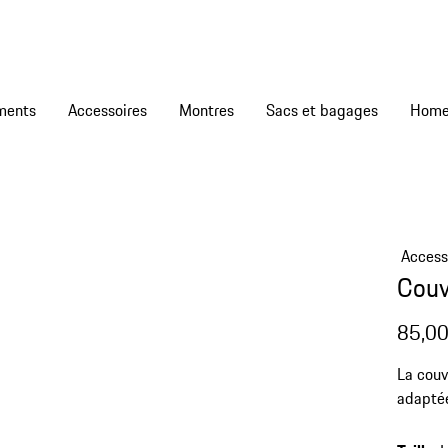
ments
Accessoires
Montres
Sacs et bagages
Access
Couv
85,00
La couv
adaptée
Avec so
idéal p