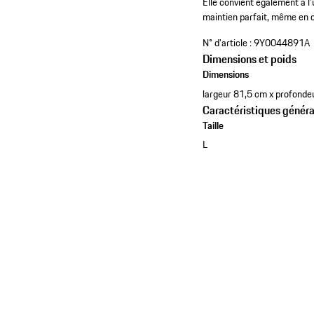
Elle convient également à l’
maintien parfait, même en
N° d'article :
9Y0044891A
Dimensions et poids
Dimensions
largeur 81,5 cm x profond
Caractéristiques généra
Taille
L