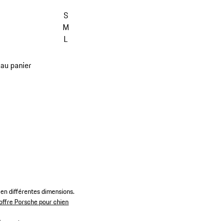
L
S
M
L
 au panier
 en différentes dimensions.
offre Porsche pour chien