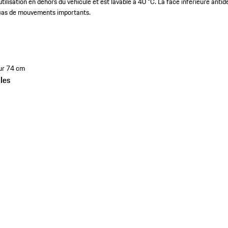
utilisation en dehors du véhicule et est lavable à 40 °C. La face inférieure ant
 cas de mouvements importants.
eur 74 cm
les