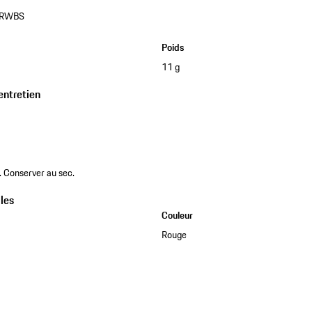
0RWBS
Poids
11 g
entretien
. Conserver au sec.
les
Couleur
Rouge