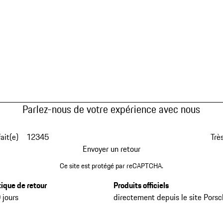
Parlez-nous de votre expérience avec nous
fait(e)
1
2
3
4
5
Très
Envoyer un retour
Ce site est protégé par reCAPTCHA.
tique de retour
Produits officiels
 jours
directement depuis le site Pors