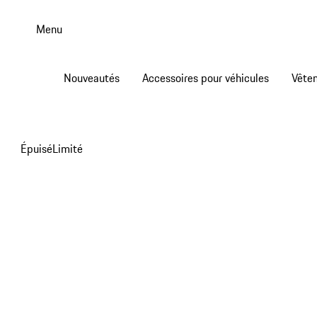
Aller
au
Menu
contenu
principal
Nouveautés
Accessoires pour véhicules
Vête
Épuisé
Limité