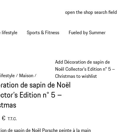
open the shop search field
My wish
My shop
Home lifestyle
Sports & Fitness
Fueled by Summer
Add Décoration de sapin de
Noël Collector’s Edition n° 5 –
ifestyle
Maison
/
/
Christmas to wishlist
ration de sapin de Noël
ctor’s Edition n° 5 –
stmas
 €
T.T.C.
ion de sapin de Noël Porsche peinte à la main