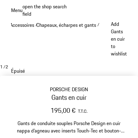
Aller
open the shop search
Menu
au
field
My sh
contenu
Add
Accessoires
Chapeaux, écharpes et gants
/
/
principal
Gants
en cuir
to
wishlist
1
/
2
Épuisé
PORSCHE DESIGN
Gants en cuir
195,00 €
T.T.C.
Gants de conduite souples Porsche Design en cuir
nappa d’agneau avec inserts Touch-Tec et bouton-