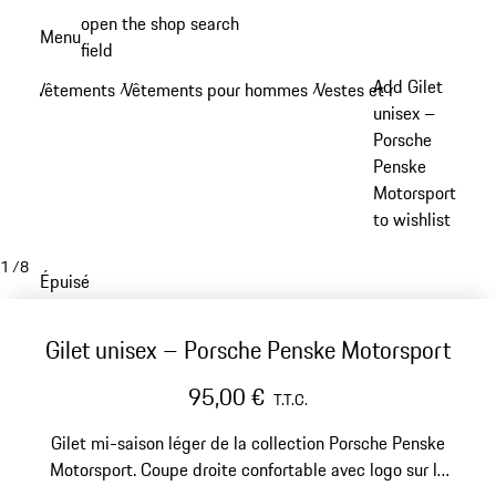
Aller
open the shop search
Menu
au
field
My sh
contenu
Add Gilet
Vêtements
Vêtements pour hommes
Vestes et manteaux
/
/
/
principal
unisex –
Porsche
Penske
Motorsport
to wishlist
1
/
8
Épuisé
Gilet unisex – Porsche Penske Motorsport
95,00 €
T.T.C.
Gilet mi-saison léger de la collection Porsche Penske
Motorsport. Coupe droite confortable avec logo sur la