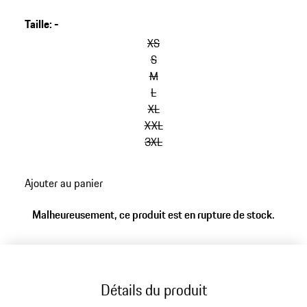
poitrine et imprimé dans le dos. Fermeture à glissière
devant et sur les poches, poche intérieure.
Taille
:
-
sauter
les
XS
variantes
S
(Taille)
M
L
XL
XXL
3XL
retour
Ajouter au panier
aux
variantes
Malheureusement, ce produit est en rupture de stock.
(Taille)
Détails du produit