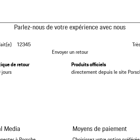
Parlez-nous de votre expérience avec nous
fait(e)
1
2
3
4
5
Très
Envoyer un retour
tique de retour
Produits officiels
 jours
directement depuis le site Pors
al Media
Moyens de paiement
nnecter à Porsche
Choisissez votre option préférée