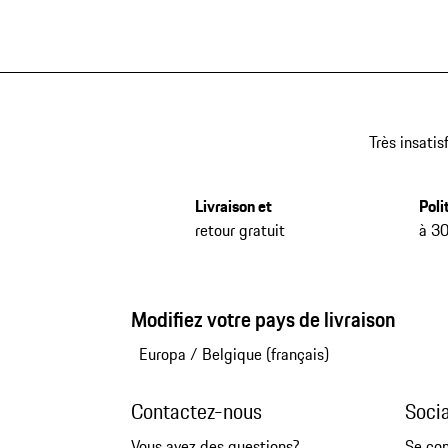
Très insatis
Livraison et
Poli
retour gratuit
à 30
Modifiez votre pays de livraison
Europa
/
Belgique (français)
Contactez-nous
Soci
Vous avez des questions?
Se co