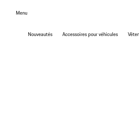
Aller
au
Menu
contenu
principal
Nouveautés
Accessoires pour véhicules
Vête