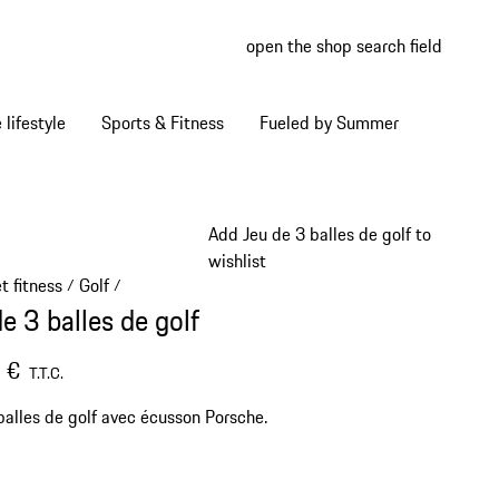
open the shop search field
My wish
My shop
Home lifestyle
Sports & Fitness
Fueled by Summer
Add Jeu de 3 balles de golf to
wishlist
t fitness
Golf
/
/
e 3 balles de golf
 €
T.T.C.
balles de golf avec écusson Porsche.