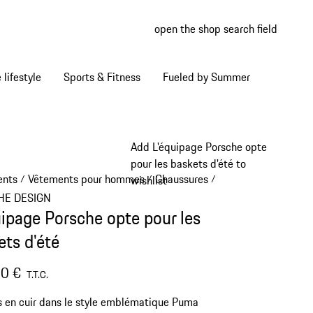
open the shop search field
My wish
My shop
Home lifestyle
Sports & Fitness
Fueled by Summer
Add L'équipage Porsche opte
pour les baskets d'été to
ents
Vêtements pour hommes
Chaussures
/
/
/
wishlist
HE DESIGN
uipage Porsche opte pour les
ets d'été
0 €
T.T.C.
 en cuir dans le style emblématique Puma