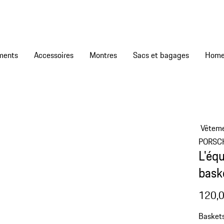
ments
Accessoires
Montres
Sacs et bagages
Vêtem
PORSC
L'éq
bask
120,0
Baskets