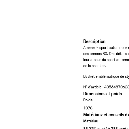
Description
Amene le sport automobile s
des années 80. Des détails 
leur amour du sport automobil
de la sneaker.
Basket emblématique de sty
N° d'article :
4056487062
Dimensions et poids
Poids
1078
Matériaux et conseils d'
Matériau
83,22% cuir/16,78% synth