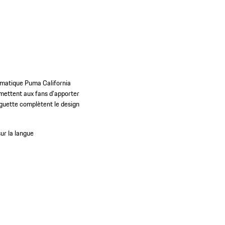
lématique Puma California
rmettent aux fans d'apporter
anguette complètent le design
sur la langue