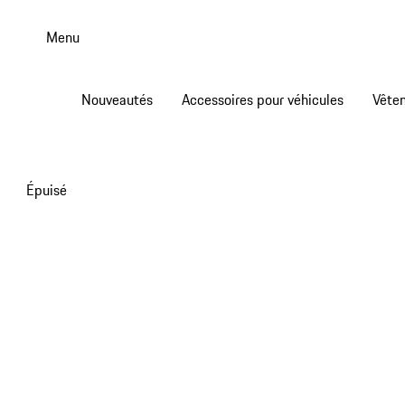
Aller
au
Menu
contenu
principal
Nouveautés
Accessoires pour véhicules
Vête
Épuisé