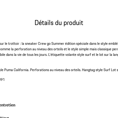
Détails du produit
ur le trottoir : la sneaker Crew go Summer édition spéciale dans le style emb
comme la perforation au niveau des orteils et le style simple mais classique pe
e dans la vie de tous les jours. L'étiquette volante style surf et le lot sur la l
le Puma California.
Perforations au niveau des orteils.
Hangtag style Surf
Lot 
891
entretien
étique