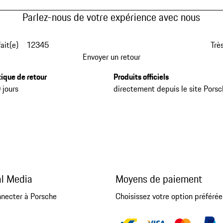
Parlez-nous de votre expérience avec nous
fait(e)
1
2
3
4
5
Très
Envoyer un retour
tique de retour
Produits officiels
 jours
directement depuis le site Pors
al Media
Moyens de paiement
nnecter à Porsche
Choisissez votre option préférée