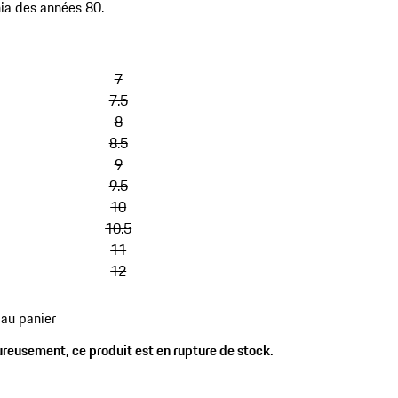
nia des années 80.
sauter
les
7
variantes
7.5
(Taille)
8
8.5
9
9.5
10
10.5
11
12
 au panier
es
reusement, ce produit est en rupture de stock.