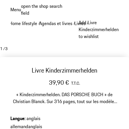
Aller
open the shop search
Menu
au
field
My sh
contenu
Add Livre
Home lifestyle
Agendas et livres
Livres
/
/
/
principal
Kinderzimmerhelden
to wishlist
1
/
3
Livre Kinderzimmerhelden
39,90 €
T.T.C.
« Kinderzimmerhelden. DAS PORSCHE BUCH » de
Christian Blanck. Sur 316 pages, tout sur les modèles
réduits Porsche. Développé en collaboration avec le
Porsche Museum.
Langue
:
anglais
allemand
anglais