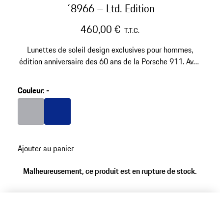
´8966 – Ltd. Edition
460,00 €
T.T.C.
Lunettes de soleil design exclusives pour hommes,
édition anniversaire des 60 ans de la Porsche 911. Avec
technologie de verres innovante VISION DRIVE™. En
titane ultraléger.
Couleur
:
-
Couleur
Couleur
Gris
Bleu
Ajouter au panier
Malheureusement, ce produit est en rupture de stock.