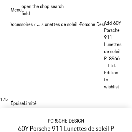
Aller
open the shop search
Menu
au
field
My sh
contenu
Add 60Y
Accessoires
…
Lunettes de soleil
Porsche Design lunettes de
/
/
/
principal
Reveal collapsed breadcrumb items
Porsche
911
Lunettes
de soleil
P´8966
– Ltd.
Edition
to
wishlist
1
/
5
Épuisé
Limité
PORSCHE DESIGN
60Y Porsche 911 Lunettes de soleil P