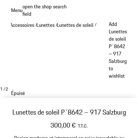
Aller
open the shop search
Menu
au
field
My sh
contenu
Add
Accessoires
Lunettes
Lunettes de soleil
/
/
/
principal
Lunettes
de soleil
P´8642
– 917
Salzburg
to
wishlist
1
/
2
Épuisé
Lunettes de soleil P´8642 – 917 Salzburg
300,00 €
T.T.C.