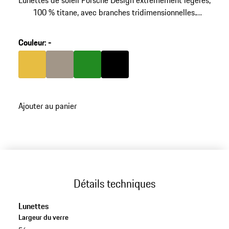
Lunettes de soleil Porsche Design extrêmement légères,
100 % titane, avec branches tridimensionnelles.
Inspirées de la silhouette de la 911. Référence: P'8985.
Couleur
:
-
Couleur
Couleur
Or
Couleur
Palladium Métallisé
Couleur
Vert
Noir
Ajouter au panier
Détails techniques
Lunettes
Largeur du verre