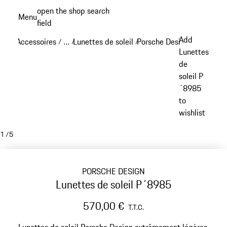
Aller
open the shop search
Menu
au
field
My sh
contenu
Add
Accessoires
…
Lunettes de soleil
Porsche Design lunettes de
/
/
/
principal
Reveal collapsed breadcrumb items
Lunettes
de
soleil P
´8985
to
wishlist
1
/
5
PORSCHE DESIGN
Lunettes de soleil P´8985
570,00 €
T.T.C.