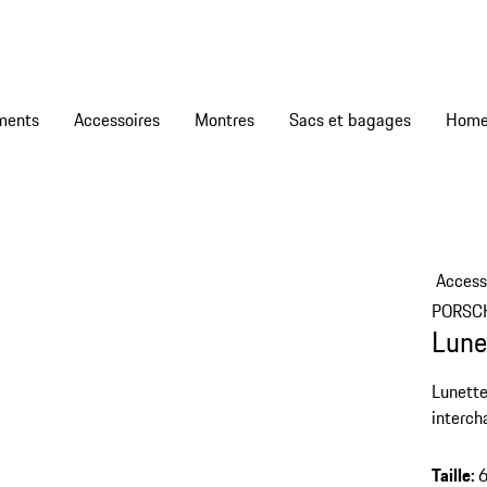
ments
Accessoires
Montres
Sacs et bagages
Access
PORSC
Lune
Lunette
interch
P'8400
Taille
: