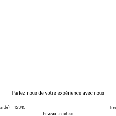
Parlez-nous de votre expérience avec nous
fait(e)
1
2
3
4
5
Très
Envoyer un retour