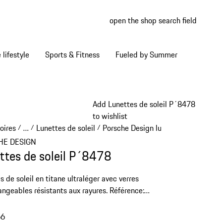
open the shop search field
My wish
My shop
Home lifestyle
Sports & Fitness
Fueled by Summer
Add Lunettes de soleil P´8478
to wishlist
oires
…
Lunettes de soleil
Porsche Design lunettes de soleil
/
/
/
/
Reveal collapsed breadcrumb items
HE DESIGN
ttes de soleil P´8478
s de soleil en titane ultraléger avec verres
angeables résistants aux rayures. Référence:
.
66