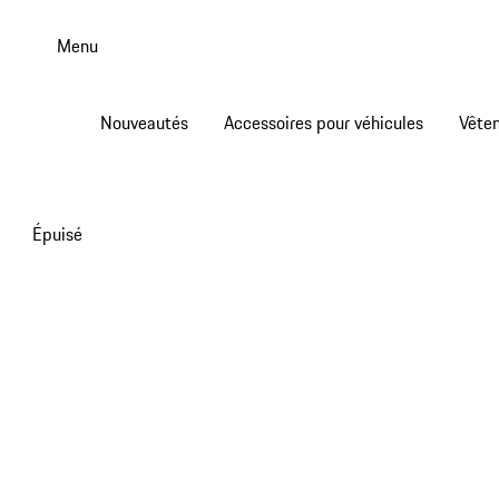
Aller
au
Menu
contenu
principal
Nouveautés
Accessoires pour véhicules
Vête
Épuisé