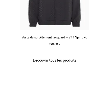
Veste de survêtement jacquard – 911 Spirit 70
190,00 €
Noir
Découvrir tous les produits
Revenir
au
début
de
la
galerie
de
produits