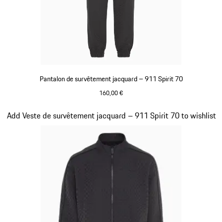
Pantalon de survêtement jacquard – 911 Spirit 70
160,00 €
Noir
Diapositive 8 sur 8
Add Veste de survêtement jacquard – 911 Spirit 70 to wishlist