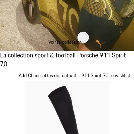
Voir la collection
La collection sport & football Porsche 911 S
La collection sport & football Porsche 911 Spirit
70
Diapositive 1 sur 8
Add Chaussettes de football – 911 Spirit 70 to wishlist