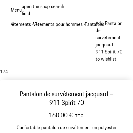
Aller
open the shop search
Menu
au
field
My sh
contenu
Add Pantalon
Vêtements
Vêtements pour hommes
Pantalons
/
/
/
principal
de
survêtement
jacquard –
911 Spirit 70
to wishlist
1
/
4
Pantalon de survêtement jacquard –
911 Spirit 70
160,00 €
T.T.C.
Confortable pantalon de survêtement en polyester