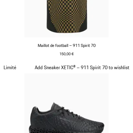
Maillot de football – 911 Spirit 70
150,00 €
Noir
Diapositive 5 sur 8
Limité
Add Sneaker XETIC® – 911 Spirit 70 to wishlist