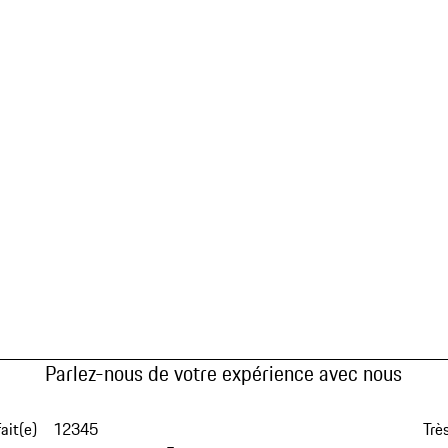
Parlez-nous de votre expérience avec nous
fait(e)
1
2
3
4
5
Très