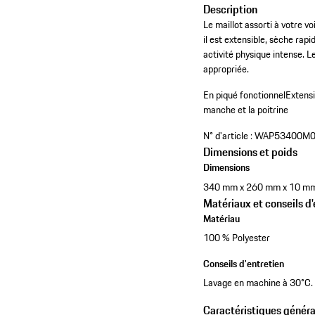
Description
Le maillot assorti à votre v
il est extensible, sèche ra
activité physique intense. L
appropriée.
En piqué fonctionnel
Extensi
manche et la poitrine
N° d'article :
WAP53400M
Dimensions et poids
Dimensions
340 mm x 260 mm x 10 m
Matériaux et conseils d'
Matériau
100 % Polyester
Conseils d'entretien
Lavage en machine à 30°C. E
Caractéristiques généra