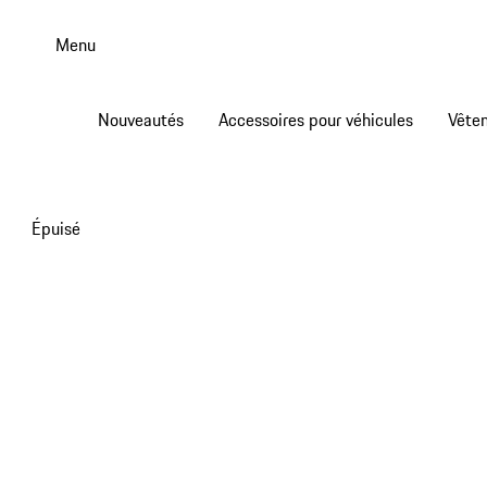
Aller
au
Menu
contenu
principal
Nouveautés
Accessoires pour véhicules
Vête
Épuisé