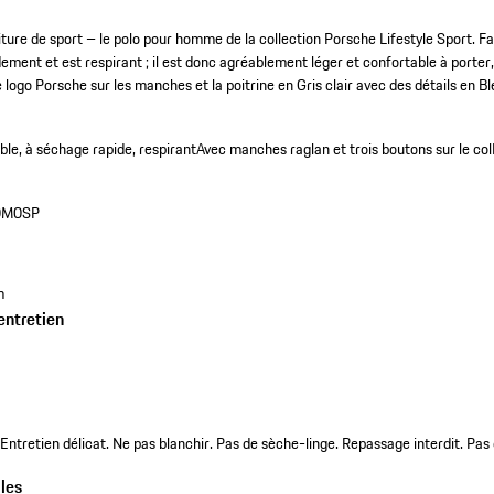
oiture de sport – le polo pour homme de la collection Porsche Lifestyle Sport. F
pidement et est respirant ; il est donc agréablement léger et confortable à port
e logo Porsche sur les manches et la poitrine en Gris clair avec des détails en Bl
ble, à séchage rapide, respirant
Avec manches raglan et trois boutons sur le col
0M0SP
m
entretien
ntretien délicat. Ne pas blanchir. Pas de sèche-linge. Repassage interdit. Pas
les