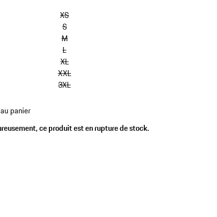
sauter
les
XS
variantes
S
(Taille)
M
L
XL
XXL
3XL
 au panier
es
reusement, ce produit est en rupture de stock.