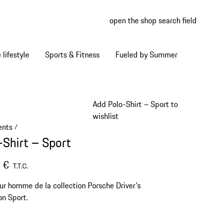
open the shop search field
My wish
My shop
Home lifestyle
Sports & Fitness
Fueled by Summer
Add Polo-Shirt – Sport to
wishlist
ents
/
-Shirt – Sport
 €
T.T.C.
ur homme de la collection Porsche Driver's
on Sport.