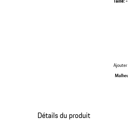
Taille
:
-
retour
Ajouter
aux
variant
Malheu
(Taille)
Détails du produit