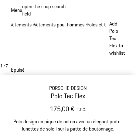
Aller
open the shop search
Menu
au
field
My sh
contenu
Add
Vêtements
Vêtements pour hommes
Polos et t-shirts
/
/
/
principal
Polo
Tec
Flex to
wishlist
1
/
7
Épuisé
PORSCHE DESIGN
Polo Tec Flex
175,00 €
T.T.C.
Polo design en piqué de coton avec un élégant porte-
lunettes de soleil sur la patte de boutonnage.