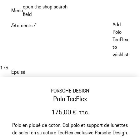
Aller
open the shop search
Menu
au
field
My sh
contenu
Add
Vêtements
/
principal
Polo
TecFlex
to
wishlist
1
/
6
Épuisé
PORSCHE DESIGN
Polo TecFlex
175,00 €
T.T.C.
Polo en piqué de coton. Col polo et support de lunettes
de soleil en structure TecFlex exclusive Porsche Design.