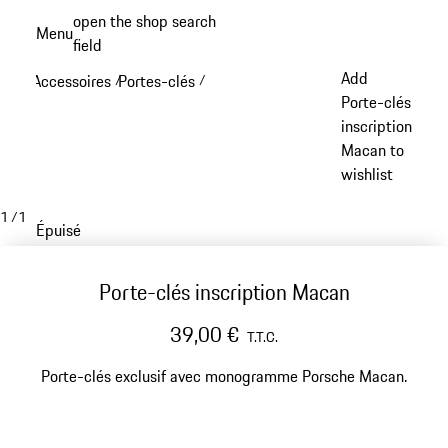
Aller
open the shop search
Menu
au
field
My sh
contenu
Add
Accessoires
Portes-clés
/
/
principal
Porte-clés
inscription
Macan to
wishlist
1
/
1
Épuisé
Porte-clés inscription Macan
39,00 €
T.T.C.
Porte-clés exclusif avec monogramme Porsche Macan.