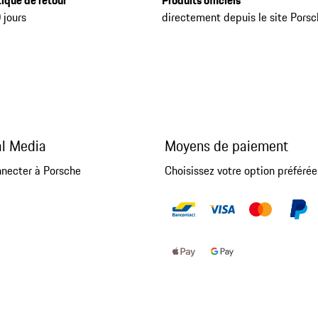
tique de retour
Produits officiels
 jours
directement depuis le site Pors
al Media
Moyens de paiement
nnecter à Porsche
Choisissez votre option préférée