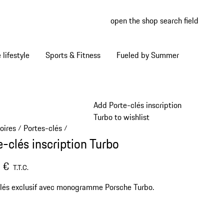
open the shop search field
My wish
My shop
Home lifestyle
Sports & Fitness
Fueled by Summer
Add Porte-clés inscription
Turbo to wishlist
oires
Portes-clés
/
/
e-clés inscription Turbo
 €
T.T.C.
lés exclusif avec monogramme Porsche Turbo.