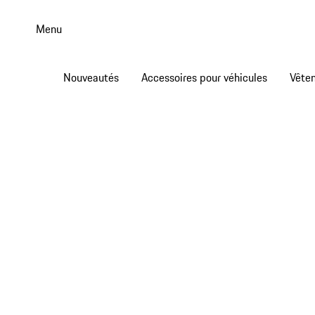
Aller
au
Menu
contenu
principal
Nouveautés
Accessoires pour véhicules
Vête