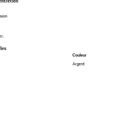
entretien
sion
er.
les
Couleur
Argent