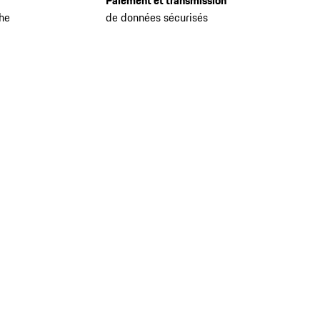
Paiement et transmission
che
de données sécurisés