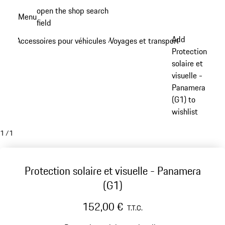
Aller
open the shop search
Menu
au
field
My sh
contenu
Add
Accessoires pour véhicules
Voyages et transports
/
/
principal
Protection
solaire et
visuelle -
Panamera
(G1) to
wishlist
1
/
1
Protection solaire et visuelle - Panamera
(G1)
152,00 €
T.T.C.