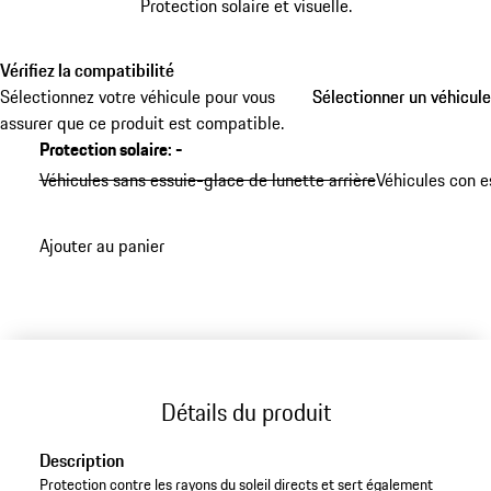
Protection solaire et visuelle.
Vérifiez la compatibilité
Sélectionnez votre véhicule pour vous
Sélectionner un véhicule
Sélectionner un véhicule
assurer que ce produit est compatible.
Protection solaire
:
-
Véhicules sans essuie-glace de lunette arrière
Véhicules con e
Ajouter au panier
Détails du produit
Description
Protection contre les rayons du soleil directs et sert également