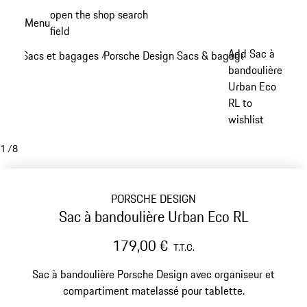
Aller
open the shop search
Menu
au
field
My sh
contenu
Add Sac à
Sacs et bagages
Porsche Design Sacs & bagages
/
/
principal
bandoulière
Urban Eco
RL to
wishlist
1
/
8
PORSCHE DESIGN
Sac à bandoulière Urban Eco RL
179,00 €
T.T.C.
Sac à bandoulière Porsche Design avec organiseur et
compartiment matelassé pour tablette.