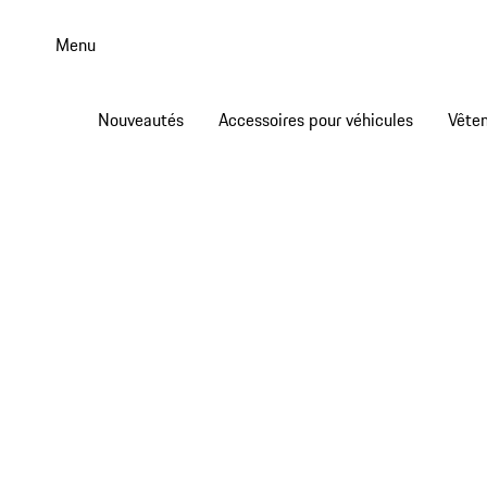
Aller
au
Menu
contenu
principal
Nouveautés
Accessoires pour véhicules
Vête