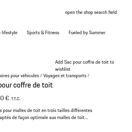
open the shop search field
My wish
My shop
Home lifestyle
Sports & Fitness
Fueled by Summer
Add Sac pour coffre de toit to
wishlist
oires pour véhicules
Voyages et transports
/
/
our coffre de toit
0 €
T.T.C.
s pour malles de toit en trois tailles différentes
aptés de façon optimale aux malles de toit
.