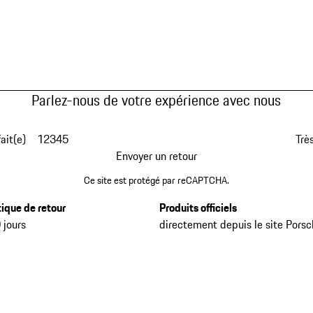
Parlez-nous de votre expérience avec nous
fait(e)
1
2
3
4
5
Très
Envoyer un retour
Ce site est protégé par reCAPTCHA.
tique de retour
Produits officiels
 jours
directement depuis le site Pors