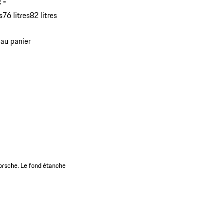
:
-
s
76 litres
82 litres
 au panier
 Porsche. Le fond étanche