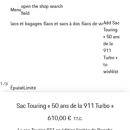
Aller
open the shop search
Menu
au
field
My sh
contenu
Add Sac
Sacs et bagages
Sacs et sacs à dos
Sacs de voyage
/
/
/
principal
Touring
« 50 ans
de la
911
Turbo »
to
wishlist
1
/
3
Épuisé
Limité
Sac Touring « 50 ans de la 911 Turbo »
610,00 €
T.T.C.