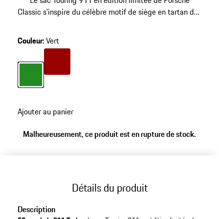
Le sac Touring 911 en édition limitée de Porsche
Classic s'inspire du célèbre motif de siège en tartan des
matériaux intérieurs de la 911 Turbo, offerte à Ferry
Porsche à l'occasion de son 67e anniversaire.
Couleur
:
Vert
Couleur
Rouge
Couleur
Vert
Ajouter au panier
Malheureusement, ce produit est en rupture de stock.
Détails du produit
Description