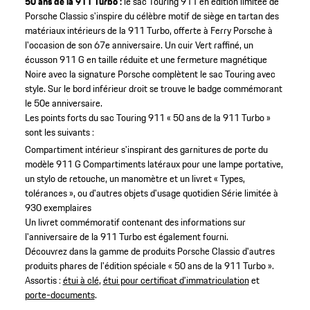
50 ans de la 911 Turbo :
le sac Touring 911 en édition limitée de
Porsche Classic s'inspire du célèbre motif de siège en tartan des
matériaux intérieurs de la 911 Turbo, offerte à Ferry Porsche à
l'occasion de son 67e anniversaire. Un cuir Vert raffiné, un
écusson 911 G en taille réduite et une fermeture magnétique
Noire avec la signature Porsche complètent le sac Touring avec
style. Sur le bord inférieur droit se trouve le badge commémorant
le 50e anniversaire.
Les points forts du sac Touring 911 « 50 ans de la 911 Turbo »
sont les suivants :
Compartiment intérieur s'inspirant des garnitures de porte du
modèle 911 G
Compartiments latéraux pour une lampe portative,
un stylo de retouche, un manomètre et un livret « Types,
tolérances », ou d'autres objets d'usage quotidien
Série limitée à
930 exemplaires
Un livret commémoratif contenant des informations sur
l'anniversaire de la 911 Turbo est également fourni.
Découvrez dans la gamme de produits Porsche Classic d'autres
produits phares de l'édition spéciale « 50 ans de la 911 Turbo ».
Assortis :
étui à clé
,
étui pour certificat d’immatriculation
et
porte-documents
.