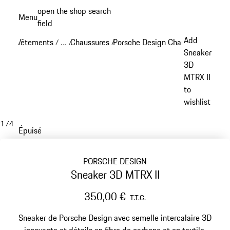
Aller
open the shop search
Menu
au
field
My sh
contenu
Add
Vêtements
…
Chaussures
Porsche Design Chaussures
/
/
/
/
principal
Reveal collapsed breadcrumb items
Sneaker
3D
MTRX II
to
wishlist
1
/
4
Épuisé
PORSCHE DESIGN
Sneaker 3D MTRX II
350,00 €
T.T.C.
Sneaker de Porsche Design avec semelle intercalaire 3D