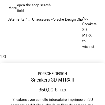
Aller
open the shop search
Menu
au
field
My sh
contenu
Add
Vêtements
…
Chaussures
Porsche Design Chaussures
/
/
/
/
principal
Reveal collapsed breadcrumb items
Sneakers
3D
MTRX II
to
wishlist
1
/
3
PORSCHE DESIGN
Sneakers 3D MTRX II
350,00 €
T.T.C.
Sneakers avec semelle intercalaire imprimée en 3D