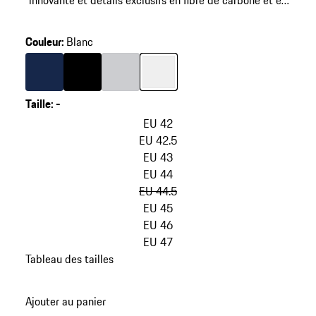
innovante et détails exclusifs en fibre de carbone et en
cuir.
Couleur
:
Blanc
Couleur
Couleur
Bleu Foncé
Couleur
Noir
Couleur
Gris Clair
Blanc
Taille
:
-
sauter
les
EU 42
variantes
EU 42.5
(Taille)
EU 43
EU 44
EU 44.5
EU 45
EU 46
EU 47
Tableau des tailles
retour
aux
Ajouter au panier
variantes