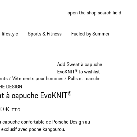
open the shop search field
My wish
My shop
Home lifestyle
Sports & Fitness
Fueled by Summer
Add Sweat à capuche
EvoKNIT® to wishlist
ents
Vêtements pour hommes
Pulls et manches longues
/
/
/
HE DESIGN
t à capuche EvoKNIT®
0 €
T.T.C.
 capuche confortable de Porsche Design au
 exclusif avec poche kangourou.