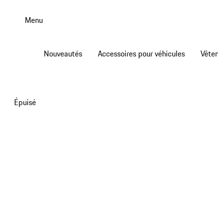
Aller
au
Menu
contenu
principal
Nouveautés
Accessoires pour véhicules
Vête
Épuisé