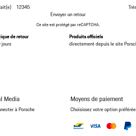
fait(e)
1
2
3
4
5
Très
Envoyer un retour
Ce site est protégé par reCAPTCHA.
tique de retour
Produits officiels
 jours
directement depuis le site Pors
al Media
Moyens de paiement
nnecter à Porsche
Choisissez votre option préférée