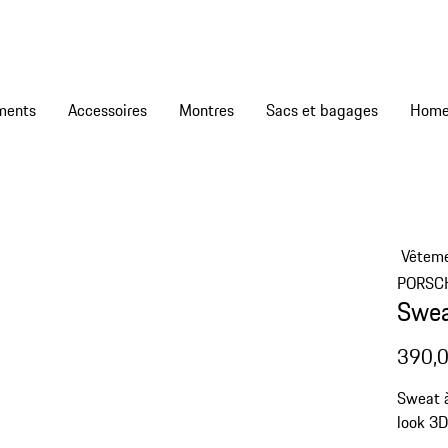
ments
Accessoires
Montres
Sacs et bagages
Vêtem
PORSC
Swea
390,0
Sweat à
look 3D