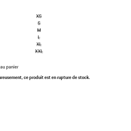
XS
S
M
L
XL
XXL
 au panier
reusement, ce produit est en rupture de stock.