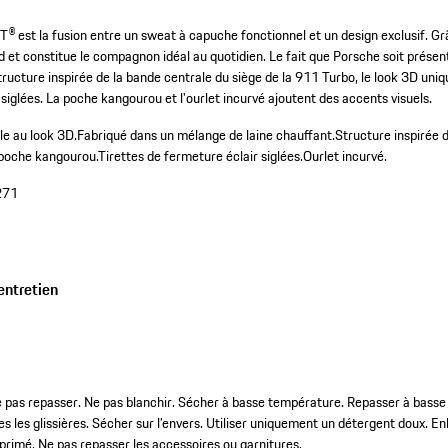
 est la fusion entre un sweat à capuche fonctionnel et un design exclusif. Gr
d et constitue le compagnon idéal au quotidien. Le fait que Porsche soit présen
structure inspirée de la bande centrale du siège de la 911 Turbo, le look 3D uniq
 siglées. La poche kangourou et l'ourlet incurvé ajoutent des accents visuels.
e au look 3D.
Fabriqué dans un mélange de laine chauffant.
Structure inspirée 
poche kangourou.
Tirettes de fermeture éclair siglées.
Ourlet incurvé.
271
entretien
e pas repasser. Ne pas blanchir. Sécher à basse température. Repasser à bass
s les glissières. Sécher sur l’envers. Utiliser uniquement un détergent doux. En
mprimé. Ne pas repasser les accessoires ou garnitures.