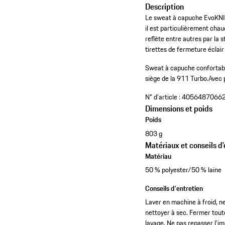
Description
Le sweat à capuche EvoKNIT®
il est particulièrement chau
reflète entre autres par la 
tirettes de fermeture éclair
Sweat à capuche confortabl
siège de la 911 Turbo.
Avec 
N° d'article :
4056487066
Dimensions et poids
Poids
803 g
Matériaux et conseils d'
Matériau
50 % polyester/50 % laine
Conseils d'entretien
Laver en machine à froid, n
nettoyer à sec. Fermer toute
lavage. Ne pas repasser l’i