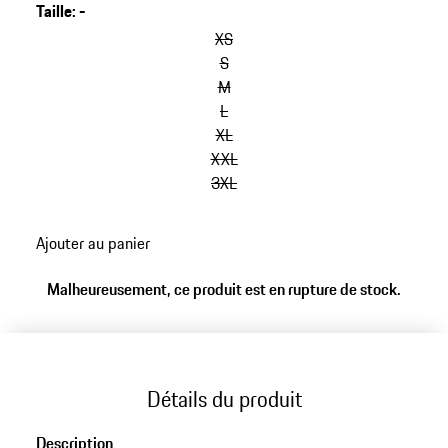
Taille
:
-
sauter
les
XS
variantes
S
(Taille)
M
L
XL
XXL
3XL
retour
Ajouter au panier
aux
variantes
Malheureusement, ce produit est en rupture de stock.
(Taille)
Détails du produit
Description