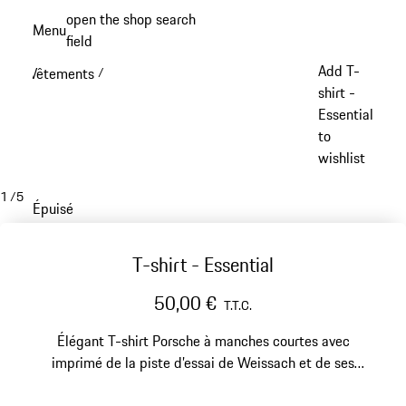
Aller
open the shop search
Menu
au
field
My sh
contenu
Add T-
Vêtements
/
principal
shirt -
Essential
to
wishlist
1
/
5
Épuisé
T-shirt - Essential
50,00 €
T.T.C.
Élégant T-shirt Porsche à manches courtes avec
imprimé de la piste d’essai de Weissach et de ses
coordonnées sur le devant.