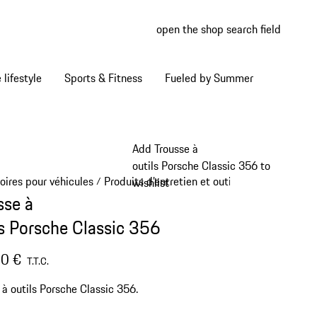
open the shop search field
My wish
My shop
Home lifestyle
Sports & Fitness
Fueled by Summer
Add Trousse à
outils Porsche Classic 356 to
oires pour véhicules
Produits d’entretien et outils
/
/
wishlist
sse à
ls Porsche Classic 356
0 €
T.T.C.
 à outils Porsche Classic 356.