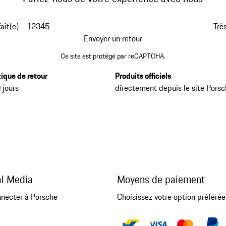
fait(e)
1
2
3
4
5
Très
Envoyer un retour
Ce site est protégé par reCAPTCHA.
tique de retour
Produits officiels
 jours
directement depuis le site Pors
al Media
Moyens de paiement
nnecter à Porsche
Choisissez votre option préférée