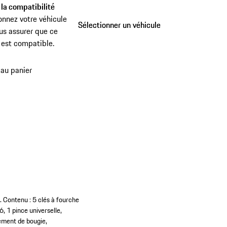
 la compatibilité
onnez votre véhicule
Sélectionner un véhicule
Sélectionner un véhicule
us assurer que ce
 est compatible.
 au panier
 Contenu : 5 clés à fourche
, 1 pince universelle,
cement de bougie,