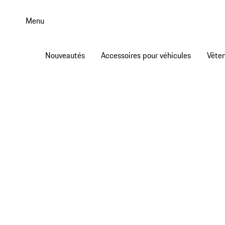
Aller
au
Menu
contenu
principal
Nouveautés
Accessoires pour véhicules
Vête