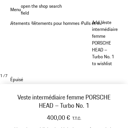
Aller
open the shop search
Menu
au
field
My sh
contenu
Add Veste
Vêtements
Vêtements pour hommes
Pulls et manches longue
/
/
principal
intermédiaire
femme
PORSCHE
HEAD –
Turbo No. 1
to wishlist
1
/
7
Épuisé
Veste intermédiaire femme PORSCHE
HEAD – Turbo No. 1
400,00 €
T.T.C.