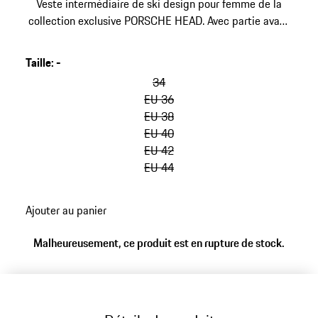
Veste intermédiaire de ski design pour femme de la
collection exclusive PORSCHE HEAD. Avec partie avant
matelassée, col montant côtelé et poignets élastiques.
Taille
:
-
34
EU 36
EU 38
EU 40
EU 42
EU 44
Ajouter au panier
Malheureusement, ce produit est en rupture de stock.