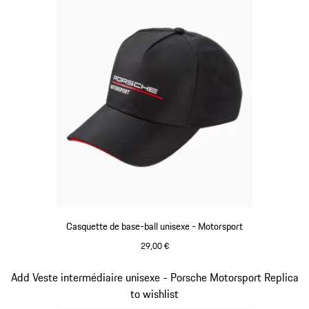
Casquette de base-ball unisexe - Motorsport
29,00 €
Noir
Diapositive 4 sur 20
Add Veste intermédiaire unisexe - Porsche Motorsport Replica
to wishlist