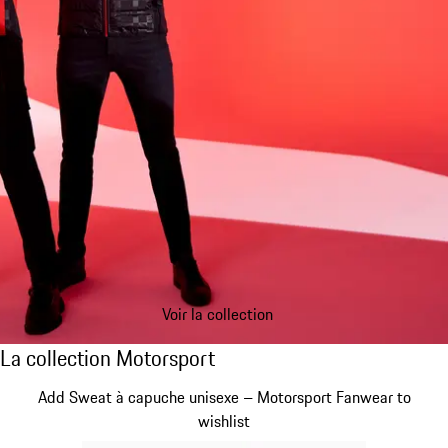
Voir la collection
La collection Motorsport
La collection Motorsport
Diapositive 1 sur 20
Add Sweat à capuche unisexe – Motorsport Fanwear to
wishlist