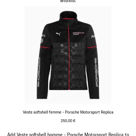
wishlist
Veste softshell femme - Porsche Motorsport Replica
250,00 €
Noir
Diapositive 13 sur 20
Add Veste softshell homme - Porsche Motorsport Replica to