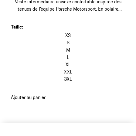
Veste intermédiaire unisexe confortable inspirée des
tenues de l’équipe Porsche Motorsport. En polaire
extensible, avec un col montant.
Taille
:
-
sauter
les
XS
variantes
S
(Taille)
M
L
XL
XXL
3XL
retour
Ajouter au panier
aux
variantes
(Taille)