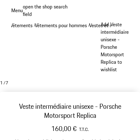
Aller
open the shop search
Menu
au
field
My sh
contenu
Add Veste
Vêtements
Vêtements pour hommes
Vestes et manteaux
/
/
/
principal
intermédiaire
unisexe -
Porsche
Motorsport
Replica to
wishlist
1
/
7
Veste intermédiaire unisexe - Porsche
Motorsport Replica
160,00 €
T.T.C.