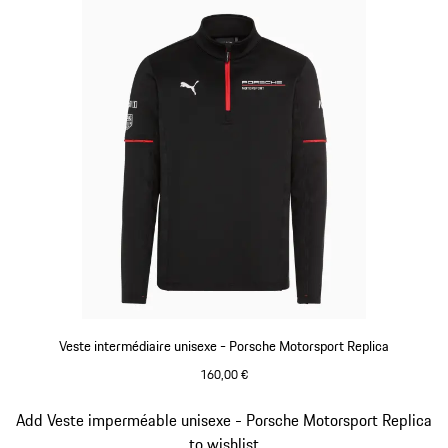
Veste intermédiaire unisexe - Porsche Motorsport Replica
160,00 €
Noir
Diapositive 5 sur 20
Add Veste imperméable unisexe - Porsche Motorsport Replica
to wishlist