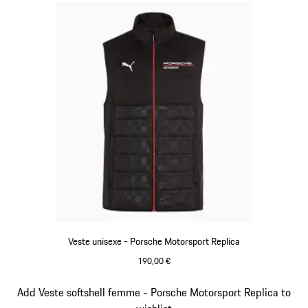
Veste unisexe - Porsche Motorsport Replica
190,00 €
Noir
Diapositive 12 sur 20
Add Veste softshell femme - Porsche Motorsport Replica to