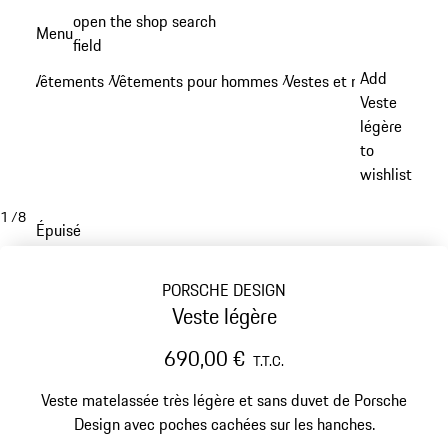
Aller
open the shop search
Menu
au
field
My sh
contenu
Add
Vêtements
Vêtements pour hommes
Vestes et manteaux
/
/
/
principal
Veste
légère
to
wishlist
1
/
8
Épuisé
PORSCHE DESIGN
Veste légère
690,00 €
T.T.C.
Veste matelassée très légère et sans duvet de Porsche
Design avec poches cachées sur les hanches.