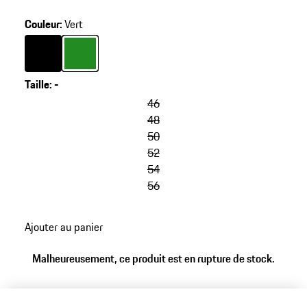
Couleur
:
Vert
Couleur
Couleur
Noir
Vert
Taille
:
-
46
48
50
52
54
56
Ajouter au panier
Malheureusement, ce produit est en rupture de stock.