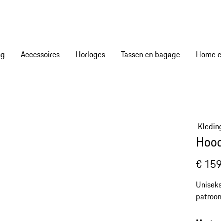
ng
Accessoires
Horloges
Tassen en bagage
Home en
Kledin
Hood
€ 159
Uniseks
patroon