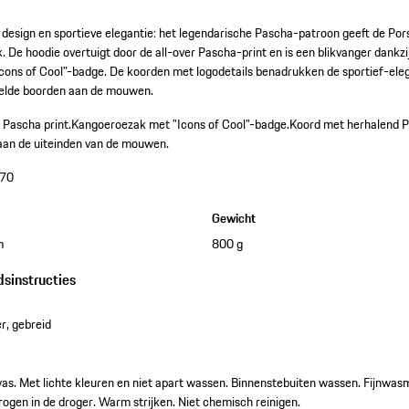
 design en sportieve elegantie: het legendarische Pascha-patroon geeft de Por
ok. De hoodie overtuigt door de all-over Pascha-print en is een blikvanger dankz
ons of Cool"-badge. De koorden met logodetails benadrukken de sportief-eleg
belde boorden aan de mouwen.
 Pascha print.
Kangoeroezak met "Icons of Cool"-badge.
Koord met herhalend 
aan de uiteinden van de mouwen.
70
Gewicht
m
800 g
dsinstructies
r, gebreid
as. Met lichte kleuren en niet apart wassen. Binnenstebuiten wassen. Fijnwasm
drogen in de droger. Warm strijken. Niet chemisch reinigen.