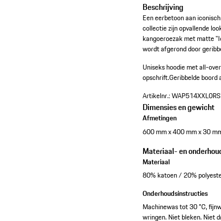
Beschrijving
Een eerbetoon aan iconisch
collectie zijn opvallende lo
kangoeroezak met matte "Ic
wordt afgerond door gerib
Uniseks hoodie met all-over
opschrift.
Geribbelde boord 
Artikelnr.:
WAP514XXL0RS
Dimensies en gewicht
Afmetingen
600 mm x 400 mm x 30 m
Materiaal- en onderhou
Materiaal
80% katoen / 20% polyeste
Onderhoudsinstructies
Machinewas tot 30 °C, fijnw
wringen. Niet bleken. Niet 