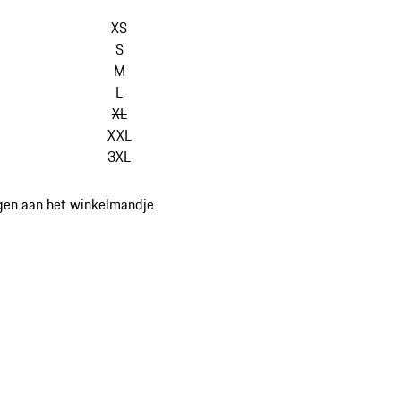
varianten
overslaan
XS
(Maat)
S
M
L
XL
XXL
3XL
gen aan het winkelmandje
en