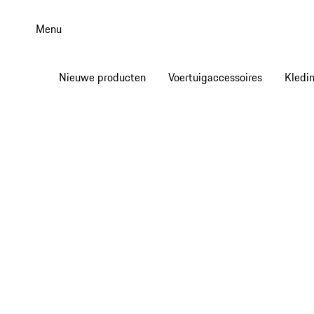
Spring
naar
Menu
de
hoofdinhoud
Nieuwe producten
Voertuigaccessoires
Kledi