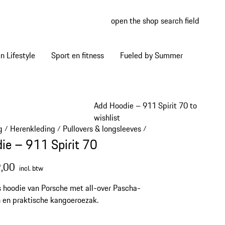
open the shop search field
My wish
My shop
 Lifestyle
Sport en fitness
Fueled by Summer
Add Hoodie – 911 Spirit 70 to
wishlist
g
Herenkleding
Pullovers & longsleeves
/
/
/
ie – 911 Spirit 70
,00
incl. btw
 hoodie van Porsche met all-over Pascha-
 en praktische kangoeroezak.