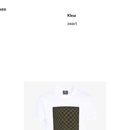
ken
Kleur
zwart
e