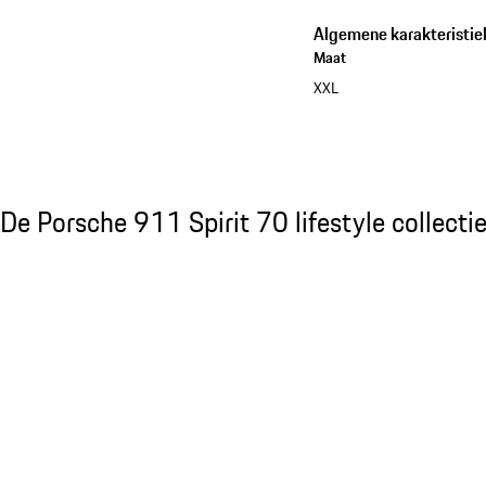
Algemene karakteristie
Maat
XXL
Bekijk de collectie
De Porsche 911 Spirit 70 lifestyle collectie
De Porsche 911 Spirit 70 lifestyle collecti
Dia 1 van 20