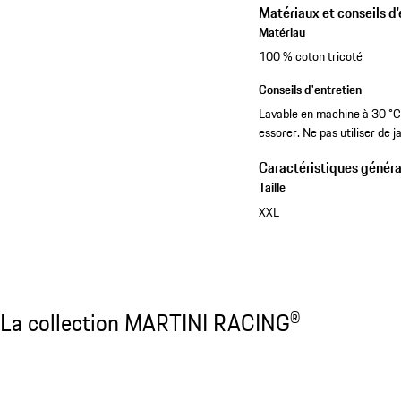
Matériaux et conseils d'
Matériau
100 % coton tricoté
Conseils d'entretien
Lavable en machine à 30 °C. 
essorer. Ne pas utiliser de 
Caractéristiques généra
Taille
XXL
Découvrir tous les produits
La collection MARTINI RACING®
La collection MARTINI RACING®
Diapositive 1 sur 20