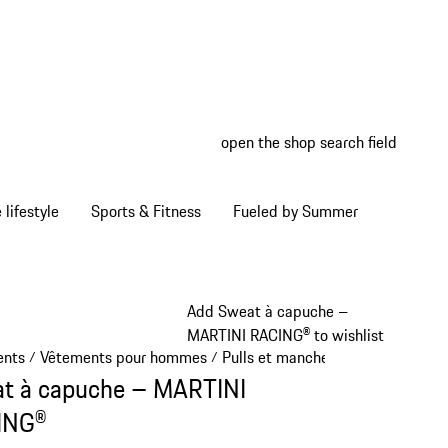
open the shop search field
My wish
My shop
Home lifestyle
Sports & Fitness
Fueled by Summer
Add Sweat à capuche –
MARTINI RACING® to wishlist
ents
Vêtements pour hommes
Pulls et manches longues
/
/
/
t à capuche – MARTINI
ING®