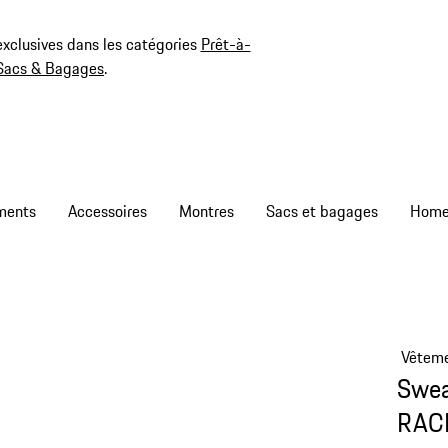
exclusives dans les catégories
Prêt-à-
Sacs & Bagages
.
ments
Accessoires
Montres
Sacs et bagages
Vêtem
Swea
RAC