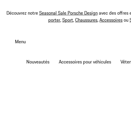
Découvrez notre
Seasonal Sale Porsche Design
avec des offres 
porter
,
Sport
,
Chaussures
,
Accessoires
ou
Aller
au
Menu
contenu
principal
Nouveautés
Accessoires pour véhicules
Vête