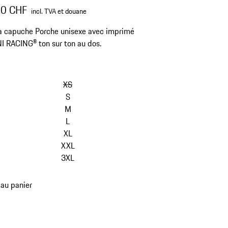
00 CHF
incl. TVA et douane
à capuche Porche unisexe avec imprimé
 RACING® ton sur ton au dos.
sauter
les
XS
variantes
S
(Taille)
M
L
XL
XXL
3XL
 au panier
es