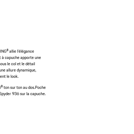
NG® allie l’élégance
at à capuche apporte une
s le col et le détail
 une allure dynamique,
nt le look.
ton sur ton au dos.
Poche
Spyder 936 sur la capuche.