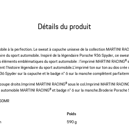
Détails du produit
obile à la perfection. Le sweat à capuche unisexe de la collection MARTINI RACI
daire du sport automobile. Inspiré de la légendaire Porsche 936 Spyder, ce swe
s éléments emblématiques du sport automobile : l’imprimé MARTINI RACING® sou
ent l’histoire légendaire du sport automobile.L’imprimé ton sur ton au dos crée
 936 Spyder sur la capuche et le badge n° 6 sur la manche complètent parfaiteme
coupe droite.
Imprimé MARTINI RACING® sous le col.
Imprimé MARTINI RACING® 
rt automobile MARTINI RACING® et badge n° 6 sur la manche.
Broderie Porsche 
S0MR
Poids
m
590 g