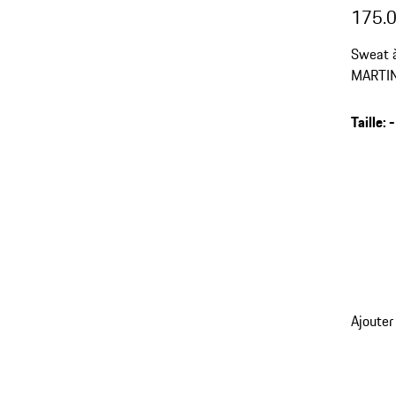
175.
Sweat 
MARTINI
Taille
:
-
retour
Ajouter
aux
variant
(Taille)