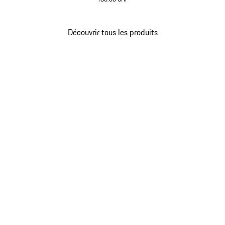
Noir
Découvrir tous les produits
Revenir
au
début
de
la
galerie
de
produits