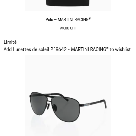
Polo – MARTINI RACING®
99.00 CHF
Noir
Diapositive 2 sur 20
Limité
Add Lunettes de soleil P´8642 - MARTINI RACING® to wishlist