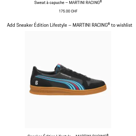
Sweat à capuche – MARTINI RACING®
175.00 CHF
Noir
Diapositive 15 sur 20
Add Sneaker Édition Lifestyle – MARTINI RACING® to wishlist