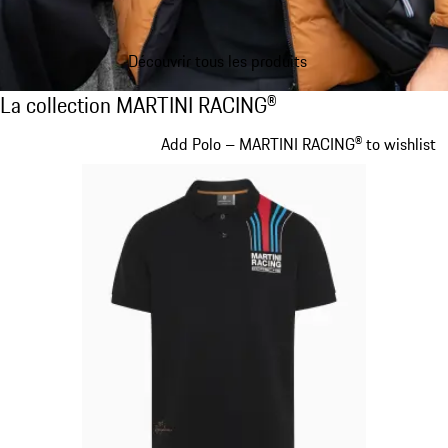
Découvrir tous les produits
La collection MARTINI RACING®
La collection MARTINI RACING®
Diapositive 1 sur 20
Add Polo – MARTINI RACING® to wishlist