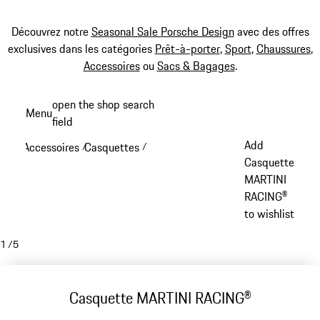
Découvrez notre
Seasonal Sale Porsche Design
avec des offres
exclusives dans les catégories
Prêt-à-porter
,
Sport
,
Chaussures
,
Accessoires
ou
Sacs & Bagages
.
Aller
open the shop search
Menu
au
field
My sh
contenu
Add
Accessoires
Casquettes
/
/
principal
Casquette
MARTINI
RACING®
to wishlist
1
/
5
Casquette MARTINI RACING®