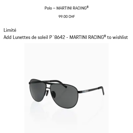
Polo – MARTINI RACING®
99.00 CHF
Noir
Diapositive 2 sur 20
Limité
Add Lunettes de soleil P´8642 - MARTINI RACING® to wishlist