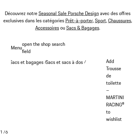
Découvrez notre
Seasonal Sale Porsche Design
avec des offres
exclusives dans les catégories
Prêt-à-porter
,
Sport
,
Chaussures
,
Accessoires
ou
Sacs & Bagages
.
Aller
open the shop search
Menu
au
field
My sh
contenu
Add
Sacs et bagages
Sacs et sacs à dos
/
/
principal
Trousse
de
toilette
–
MARTINI
RACING®
to
wishlist
1
/
6