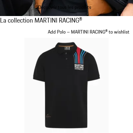
Découvrir tous les produits
La collection MARTINI RACING®
La collection MARTINI RACING®
Diapositive 1 sur 20
Add Polo – MARTINI RACING® to wishlist