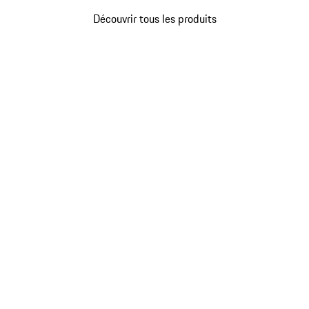
Découvrir tous les produits
Revenir
au
début
de
la
galerie
de
produits