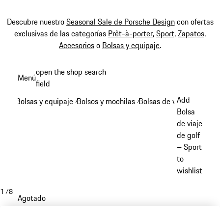
Descubre nuestro
Seasonal Sale de Porsche Design
con ofertas
exclusivas de las categorías
Prêt-à-porter
,
Sport
,
Zapatos
,
Accesorios
o
Bolsas y equipaje
.
Ir
open the shop search
Menú
al
field
My sh
contenido
Add
Bolsas y equipaje
Bolsos y mochilas
Bolsas de viaje
/
/
/
principal
Bolsa
de viaje
de golf
– Sport
to
wishlist
1
/
8
Agotado