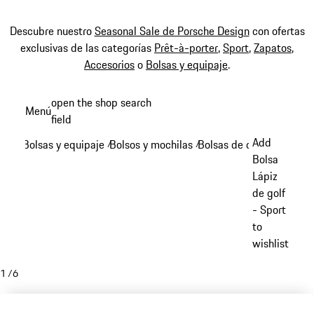
Descubre nuestro
Seasonal Sale de Porsche Design
con ofertas
exclusivas de las categorías
Prêt-à-porter
,
Sport
,
Zapatos
,
Accesorios
o
Bolsas y equipaje
.
Ir
open the shop search
Menú
al
field
My sh
contenido
Add
Bolsas y equipaje
Bolsos y mochilas
Bolsas de deporte
/
/
/
principal
Bolsa
Lápiz
de golf
- Sport
to
wishlist
1
/
6