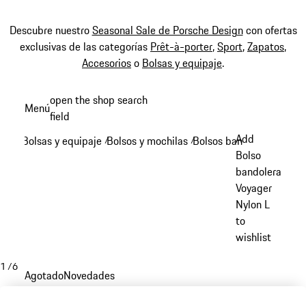
Descubre nuestro
Seasonal Sale de Porsche Design
con ofertas
exclusivas de las categorías
Prêt-à-porter
,
Sport
,
Zapatos
,
Accesorios
o
Bolsas y equipaje
.
Ir
open the shop search
Menú
al
field
My sh
contenido
Add
Bolsas y equipaje
Bolsos y mochilas
Bolsos bandolera
/
/
/
principal
Bolso
bandolera
Voyager
Nylon L
to
wishlist
1
/
6
Agotado
Novedades