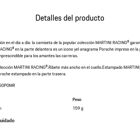
Detalles del producto
n en el día a día: la camiseta de la popular colección MARTINI RACING® garant
ING® en la parte delantera es un icono yel anagrama Porsche impreso en la p
mprescindible para los amantes las carreras.
colección MARTINI RACING®.
Ribete más ancho en el cuello.
Estampado MARTINI 
rsche estampado en la parte trasera.
S0P0MR
Peso
m
159 g
cuidado