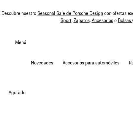
Descubre nuestro
Seasonal Sale de Porsche Design
con ofertas ex
Sport
,
Zapatos
,
Accesorios
o
Bolsas 
Ir
al
Menú
contenido
principal
Novedades
Accesorios para automóviles
R
Agotado