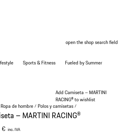
open the shop search field
My wish
My shop
festyle
Sports & Fitness
Fueled by Summer
Add Camiseta – MARTINI
RACING® to wishlist
Ropa de hombre
Polos y camisetas
/
/
seta – MARTINI RACING®
 €
inc. IVA