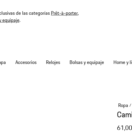
clusivas de las categorías
Prêt-à-porter
,
y equipaje
.
opa
Accesorios
Relojes
Bolsas y equipaje
Home y li
Ropa
/
Cami
61,00