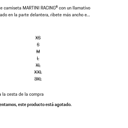
te camiseta MARTINI RACING® con un llamativo
do en la parte delantera, ribete más ancho en
lo y anagrama en 3D en la parte trasera.
omitir
variantes
XS
(Talla)
S
M
L
XL
XXL
3XL
a la cesta de la compra
es
entamos, este producto está agotado.