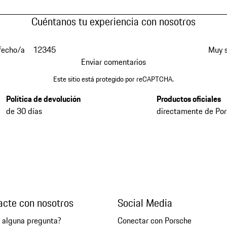
Cuéntanos tu experiencia con nosotros
fecho/a
1
2
3
4
5
Muy s
Enviar comentarios
Este sitio está protegido por reCAPTCHA.
Política de devolución
Productos oficiales
de 30 días
directamente de Po
acte con nosotros
Social Media
e alguna pregunta?
Conectar con Porsche