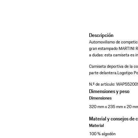
Descripción
Automovilismo de competició
gran estampado MARTINI RAC
a dudas: esta camiseta es i
Camiseta deportiva de la 
parte delantera.
Logotipo Po
N.º de artículo:
WAP55200
Dimensiones y peso
Dimensiones
320 mm x 235 mm x 20 m
Material y consejos de 
Material
100 % algodón